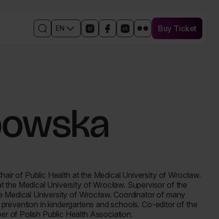
Buy Ticket
EN
Buy Ticket
Open
Links
Open
Open
Open
Otwórz
the
to
in
the
the
w
search
social
a
Facebook
event
nowym
engine
media
new
event
profile
oknie
events
window
profile
on
profil
the
in
LinkedIn
wydarzenia
event
a
in
na
profile
new
a
Flickr
bowska
on
window
new
Instagram
window
hair of Public Health at the Medical University of Wrocław.
t the Medical University of Wrocław. Supervisor of the
he Medical University of Wrocław. Coordinator of many
nd prevention in kindergartens and schools. Co-editor of the
r of Polish Public Health Association.