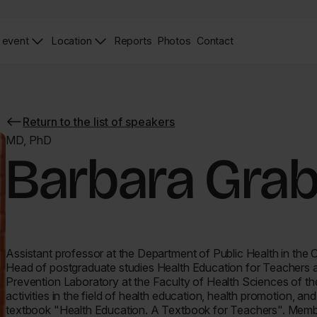
 event
Location
Reports
Photos
Contact
News
Zdjęcia
Contact
Page
Page
Return to the list of speakers
Return
to
MD, PhD
the
Barbara Gra
list
of
speakers
Assistant professor at the Department of Public Health in the C
Head of postgraduate studies Health Education for Teachers a
Prevention Laboratory at the Faculty of Health Sciences of t
activities in the field of health education, health promotion, a
textbook "Health Education. A Textbook for Teachers". Membe