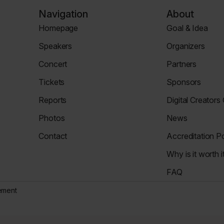
Navigation
About
Homepage
Goal & Idea
Homepage
Event
Speakers
Organizers
Page
Speaker
Organizers
Concert
Partners
Page
Page
Concert
Partners
Tickets
Sponsors
Page
Tickets
Sponsors
Reports
Digital Creators
Page
Page
News
Re_Mind
Photos
News
Page
Digital
Zdjęcia
Reports
Creators
Contact
Accreditation Po
Council
Contact
Accreditation
Why is it worth i
Page
Policy
Why
FAQ
It's
FAQ
Worth
tement
Page
It
Page