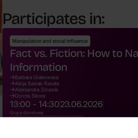
Participates in:
Manipulation and social influence
Fact vs. Fiction: How to N
Information
Barbara Grabowska
Alicja Basiak-Rasała
Aleksandra Żórawik
Dorota Sikora
13:00 - 14:30
23.06.2026
Grupa docelowa:
Youth
Students
General