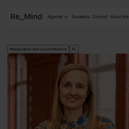
Main
Agenda
Speakers
Concert
About the
page
Speakers
Re_mind
page
Concert
Page
Manipulation and social influence
PL