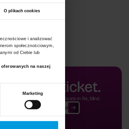
O plikach cookies
ołecznościowe i analizować
artnerom społecznościowym,
anymi od Ciebie lub
i oferowanych na naszej
Buy a ticket.
Marketing
Buy a ticket and participate in Re_Mind.
Buy Ticket
Buy Ticket