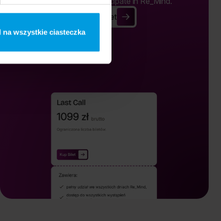
Buy a ticket and participate in Re_Mind.
Buy Ticket
Buy Ticket
 na wszystkie ciasteczka