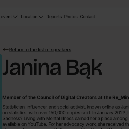
 event
Location
Reports
Photos
Contact
News
Zdjęcia
Contact
Page
Page
Return to the list of speakers
Return
to
Janina Bąk
the
list
of
speakers
Member of the Council of Digital Creators at the Re_Mi
Statistician, influencer, and social activist, known online as J
on statistics, with over 150,000 copies sold. In January 2023
Sadness? Living with Mental Illness
earned her a place among t
available on YouTube. For her advocacy work, she received t