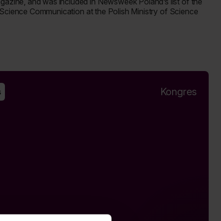
azine, and was included in
Newsweek Poland’s
list of the
r Science Communication at the Polish Ministry of Science
Kongres
s