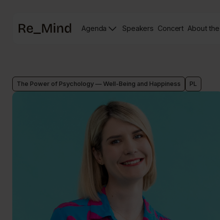
Main
Agenda
Speakers
Concert
About the
page
Speakers
Re_mind
page
Concert
Page
The Power of Psychology — Well-Being and Happiness
PL