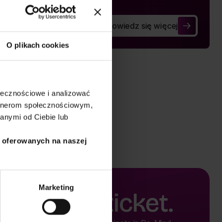
Dowiedz się więcej
Digital Creators Panel
O plikach cookies
ołecznościowe i analizować
artnerom społecznościowym,
anymi od Ciebie lub
i oferowanych na naszej
Marketing
Buy a ticket.