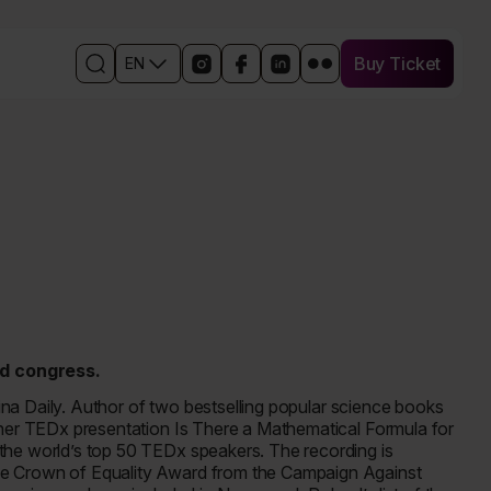
Buy Ticket
EN
Buy Ticket
Open
Links
Open
Open
Open
Otwórz
the
to
in
the
the
w
search
social
a
Facebook
event
nowym
engine
media
new
event
profile
oknie
events
window
profile
on
profil
the
in
LinkedIn
wydarzenia
event
a
in
na
profile
new
a
Flickr
on
window
new
Instagram
window
nd congress.
anina Daily. Author of two bestselling popular science books
, her TEDx presentation
Is There a Mathematical Formula for
he world’s top 50 TEDx speakers. The recording is
he Crown of Equality Award from the Campaign Against