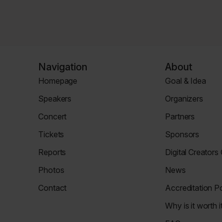
Navigation
About
Homepage
Goal & Idea
Homepage
Event
Speakers
Organizers
Page
Speaker
Organizers
Concert
Partners
Page
Page
Concert
Partners
Tickets
Sponsors
Page
Tickets
Sponsors
Reports
Digital Creators
Page
Page
News
Re_Mind
Photos
News
Page
Digital
Zdjęcia
Reports
Creators
Contact
Accreditation Po
Council
Contact
Accreditation
Why is it worth i
Page
Policy
Why