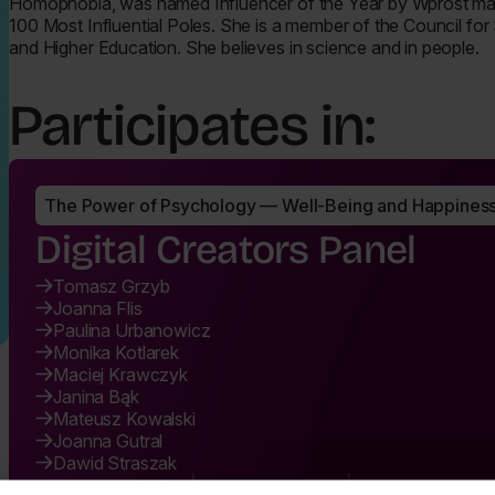
Homophobia, was named Influencer of the Year by
Wprost
mag
100 Most Influential Poles. She is a member of the Council fo
and Higher Education. She believes in science and in people.
Participates in:
The Power of Psychology — Well-Being and Happines
Digital Creators Panel
Tomasz Grzyb
Joanna Flis
Paulina Urbanowicz
Monika Kotlarek
Maciej Krawczyk
Janina Bąk
Mateusz Kowalski
Joanna Gutral
Dawid Straszak
17:50-18:50
22.06.2026