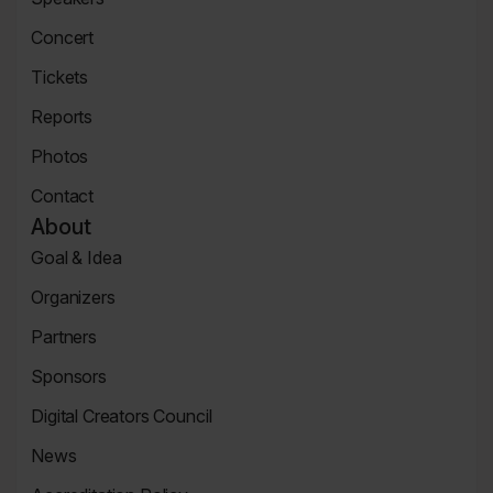
Speaker
Concert
Page
Concert
Tickets
Tickets
Reports
Page
News
Photos
Page
Zdjęcia
Contact
Contact
About
Page
Goal & Idea
Event
Organizers
Page
Organizers
Partners
Page
Partners
Sponsors
Page
Sponsors
Digital Creators Council
Page
Re_Mind
News
Digital
Reports
Creators