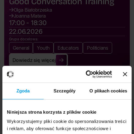
Good Conversation Training
Olga Białobrzeska
Joanna Matera
17:00 - 18:30
22.06.2026
Grupa docelowa:
General
Youth
Educators
Politicians
Dowiedz się więcej
Good Conversation Training
Zgoda
Szczegóły
O plikach cookies
Niniejsza strona korzysta z plików cookie
Wykorzystujemy pliki cookie do spersonalizowania treści
Festival app.
i reklam, aby oferować funkcje społecznościowe i