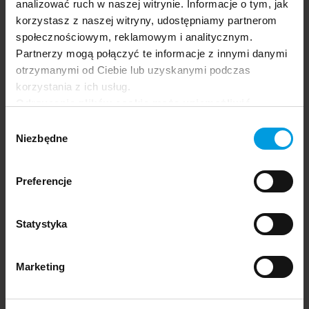
analizować ruch w naszej witrynie. Informacje o tym, jak
korzystasz z naszej witryny, udostępniamy partnerom
społecznościowym, reklamowym i analitycznym.
Partnerzy mogą połączyć te informacje z innymi danymi
otrzymanymi od Ciebie lub uzyskanymi podczas
korzystania z ich usług.
Odrzucenie plików cookie może uniemożliwić
korzystanie z niektórych funkcjonalności
Wybór
oferowanych na naszej stronie, w tym m.in. z
Niezbędne
zgody
formularzy.
Preferencje
Statystyka
Marketing