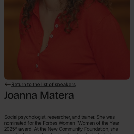
Return to the list of speakers
Return
to
Joanna Matera
the
list
of
speakers
Social psychologist, researcher, and trainer. She was
nominated for the Forbes Women “Women of the Year
2025” award. At the New Community Foundation, she