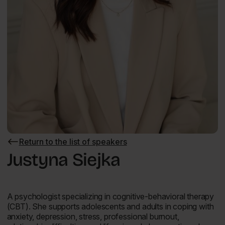
Return to the list of speakers
Return
to
Justyna Siejka
the
list
of
speakers
A psychologist specializing in cognitive-behavioral therapy
(CBT). She supports adolescents and adults in coping with
anxiety, depression, stress, professional burnout,