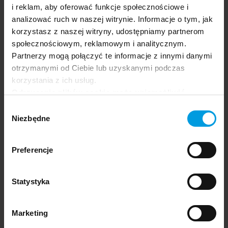
i reklam, aby oferować funkcje społecznościowe i
Festival app.
analizować ruch w naszej witrynie. Informacje o tym, jak
korzystasz z naszej witryny, udostępniamy partnerom
społecznościowym, reklamowym i analitycznym.
Partnerzy mogą połączyć te informacje z innymi danymi
otrzymanymi od Ciebie lub uzyskanymi podczas
korzystania z ich usług.
Odrzucenie plików cookie może uniemożliwić
korzystanie z niektórych funkcjonalności
Wybór
oferowanych na naszej stronie, w tym m.in. z
Niezbędne
zgody
formularzy.
Preferencje
Statystyka
Marketing