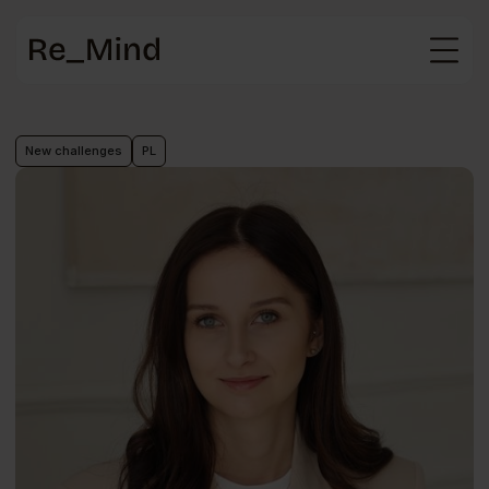
Main
page
New challenges
PL