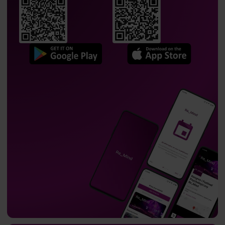
Maciej Mrzygłocki