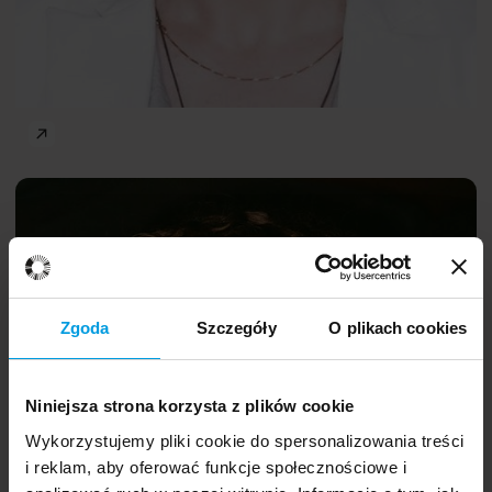
Dobrostan w miejscu pracy
Julia
PL
Bardziejewska
Zgoda
Szczegóły
O plikach cookies
Niniejsza strona korzysta z plików cookie
Wykorzystujemy pliki cookie do spersonalizowania treści
dr
Agnieszka Mościcka-Teske
i reklam, aby oferować funkcje społecznościowe i