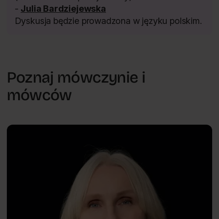
-
Julia Bardziejewska
Dyskusja będzie prowadzona w języku polskim.
Poznaj mówczynie i
mówców
Dobrostan w miejscu pracy
Małgorzata
PL
Gamian-
Wilk