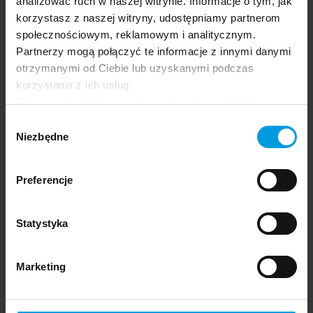
analizować ruch w naszej witrynie. Informacje o tym, jak
korzystasz z naszej witryny, udostępniamy partnerom
społecznościowym, reklamowym i analitycznym.
Partnerzy mogą połączyć te informacje z innymi danymi
otrzymanymi od Ciebie lub uzyskanymi podczas
korzystania z ich usług.
Odrzucenie plików cookie może uniemożliwić
korzystanie z niektórych funkcjonalności
Wybór
oferowanych na naszej stronie, w tym m.in. z
Niezbędne
zgody
formularzy.
Preferencje
Statystyka
Dobrostan w miejscu pracy
Kamila
PL
Pawłowska
Marketing