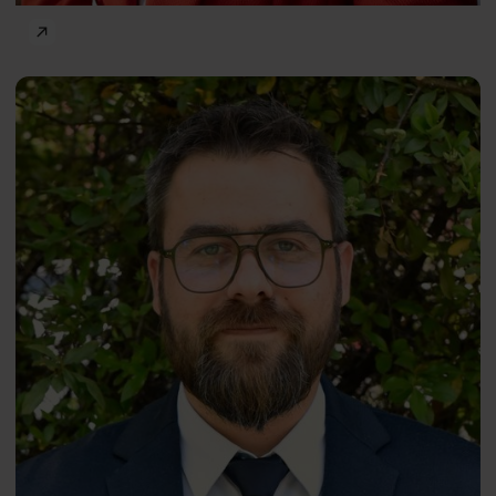
Dobrostan w miejscu pracy
Maciej
PL
Mrzygłocki
Kamila Pawłowska