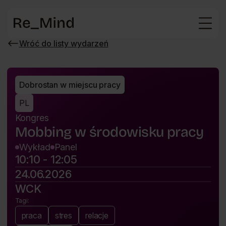
Strona
główna
Wróć do listy wydarzeń
Wróć
do
listy
wydarzeń
Dobrostan w miejscu pracy
PL
Kongres
Mobbing w środowisku pracy
Wykład
Panel
10:10 - 12:05
24.06.2026
WCK
Tagi:
praca
stres
relacje