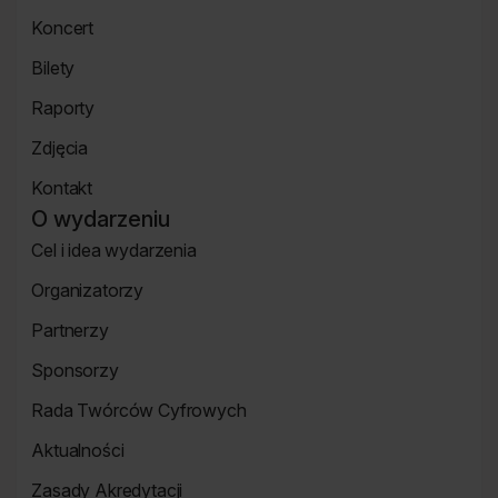
Strona
Koncert
mówcy
Koncert
Bilety
Strona
Raporty
Bilety
Raporty
Zdjęcia
Zdjęcia
Kontakt
Strona
O wydarzeniu
Kontakt
Cel i idea wydarzenia
Strona
Organizatorzy
o
Strona
wydarzeniu
Partnerzy
Organizatorzy
Strona
Sponsorzy
Partnerzy
Strona
Rada Twórców Cyfrowych
Sponsorzy
Rada
Aktualności
Twórców
Aktualności
Cyfrowych
Zasady Akredytacji