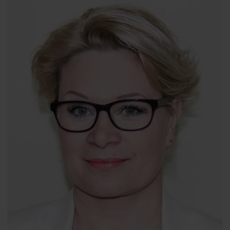
Mościcka-
Teske
prof.
Małgorzata Gamian-Wilk