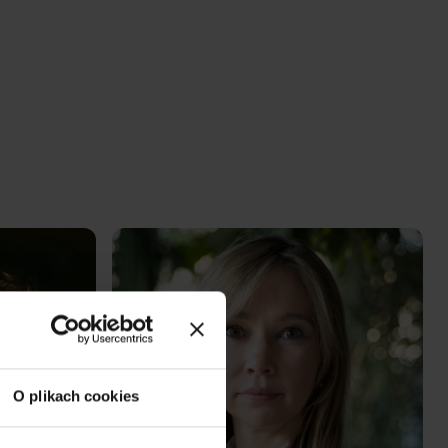
Mental Health II
Kamila
PL
Pawłowska
O plikach cookies