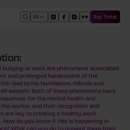
Buy Ticket
EN
Buy Ticket
Open
Links
Open
Open
Open
Otwórz
the
to
in
the
the
w
search
social
a
Facebook
event
nowym
engine
media
new
event
profile
oknie
events
window
profile
on
profil
the
in
LinkedIn
wydarzenia
tion:
event
a
in
na
profile
new
a
Flickr
on
window
new
 bullying at work are phenomena associated
Instagram
window
ent and prolonged harassment of the
ch lead to his humiliation, ridicule and
self-esteem. Both of these phenomena have
equences for the mental health and
 the worker, and their recognition and
n are key to creating a healthy work
 How do you know if this is happening in
ace? What can you do to prevent them from