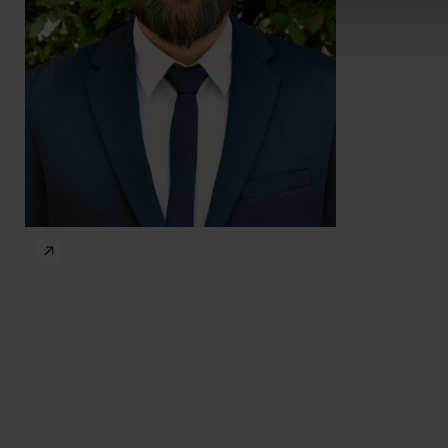
Agniesz
Teske