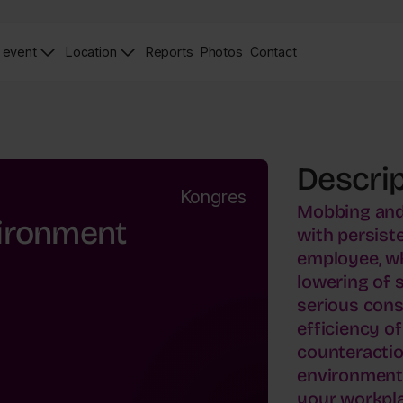
 event
Location
Reports
Photos
Contact
News
Zdjęcia
Contact
Page
Page
Descrip
Kongres
Mobbing and
vironment
with persist
employee, whi
lowering of 
serious cons
efficiency of
counteractio
environment.
your workpl