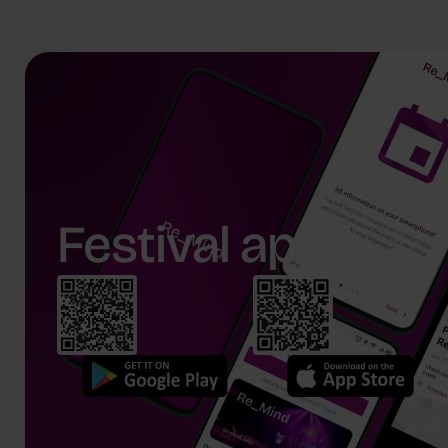
Maciej Mrzygłocki
Festival app.