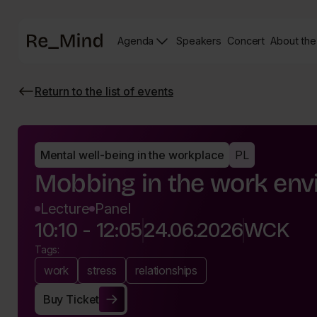
Main
Agenda
Speakers
Concert
About the
page
Speakers
Re_mind
page
Concert
Return to the list of events
Page
Wróć
do
listy
wydarzeń
Mental well-being in the workplace
PL
Mobbing in the work en
Lecture
Panel
10:10 - 12:05
24.06.2026
WCK
Tags:
work
stress
relationships
Buy Ticket
Buy Ticket