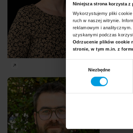
Niniejsza strona korzysta z
Wykorzystujemy pliki cookie 
ruch w naszej witrynie. Inf
reklamowym i analitycznym. 
uzyskanymi podczas korzysta
Odrzucenie plików cookie 
stronie, w tym m.in. z form
Wybór
Niezbędne
zgody
Mental Health II
Maciej
PL
Mrzygłocki
Professor
Małgorzata Gamian-Wilk
PhD