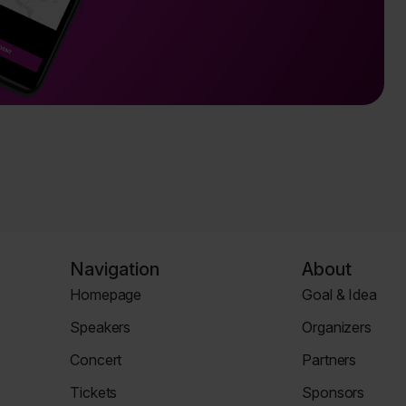
Navigation
About
Homepage
Goal & Idea
Homepage
Event
Speakers
Organizers
Page
Speaker
Organizers
Concert
Partners
Page
Page
Concert
Partners
Tickets
Sponsors
Page