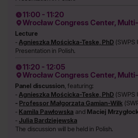
11:00 - 11:20
Wrocław Congress Center, Multi
Lecture
-
Agnieszka Mościcka-Teske, PhD
(SWPS U
Presentation in Polish.
11:20 - 12:05
Wrocław Congress Center, Multi
Panel discussion
, featuring:
-
Agnieszka Mościcka-Teske, PhD
(SWPS U
-
Professor Małgorzata Gamian-Wilk
(SWP
-
Kamila Pawłowska
and
Maciej Mrzygłock
-
Julia Bardziejewska
The discussion will be held in Polish.