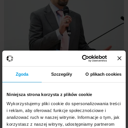
Professor
Michał Bilewicz
Zgoda
Szczegóły
O plikach cookies
Niniejsza strona korzysta z plików cookie
Wykorzystujemy pliki cookie do spersonalizowania treści
i reklam, aby oferować funkcje społecznościowe i
analizować ruch w naszej witrynie. Informacje o tym, jak
korzystasz z naszej witryny, udostępniamy partnerom
Radicalism, war and their psychological consequences
PL