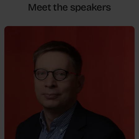
Meet the speakers
Radicalism, war and their psychological consequences
Michał
PL
Bilewicz