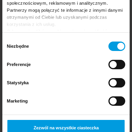
Katarzyna
społecznościowym, reklamowym i analitycznym.
Surmiak-
Partnerzy mogą połączyć te informacje z innymi danymi
Domańska
otrzymanymi od Ciebie lub uzyskanymi podczas
korzystania z ich usług.
Odrzucenie plików cookie może uniemożliwić
korzystanie z niektórych funkcjonalności
Wybór
oferowanych na naszej stronie, w tym m.in. z
Niezbędne
zgody
formularzy.
Preferencje
Professor
Wojciech Dragan
Statystyka
Marketing
Zezwól na wszystkie ciasteczka