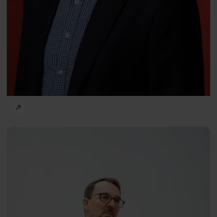
Radicalism, war and their psychological consequences
Body and mind
Wojciech
PL
Dragan