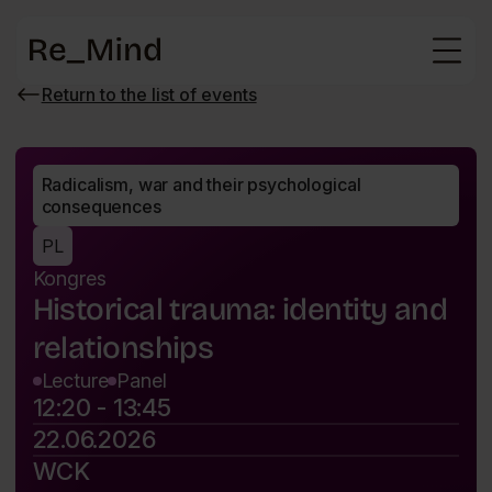
Main
page
Return to the list of events
Wróć
do
listy
wydarzeń
Radicalism, war and their psychological 
consequences
PL
Kongres
Historical trauma: identity and
relationships
Lecture
Panel
12:20 - 13:45
22.06.2026
WCK