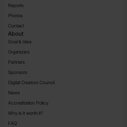
Tickets
Reports
Page
News
Photos
Page
Zdjęcia
Contact
Contact
About
Page
Goal & Idea
Event
Organizers
Page
Organizers
Partners
Page
Partners
Sponsors
Page
Sponsors
Digital Creators Council
Page
Re_Mind
News
Digital
Reports
Creators
Accreditation Policy
Council
Accreditation
Why is it worth it?
Policy
Why
FAQ
It's