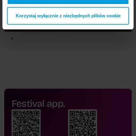
Korzystaj wyłącznie z niezbędnych plików cookie
Festival app.
Katarzyna Surmiak-Domańska