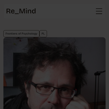
Main
page
Frontiers of Psychology
PL