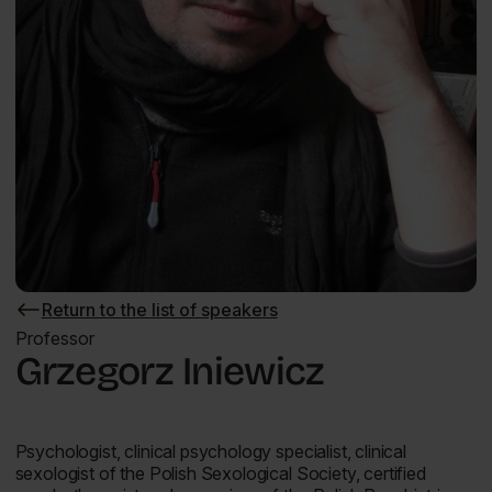
Return to the list of speakers
Return
to
Professor
the
Grzegorz Iniewicz
list
of
speakers
Psychologist, clinical psychology specialist, clinical
sexologist of the Polish Sexological Society, certified