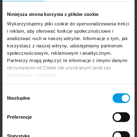
Commentary on the Act on the Profession of Psychothe
Niniejsza strona korzysta z plików cookie
Wykorzystujemy pliki cookie do spersonalizowania treści
i reklam, aby oferować funkcje społecznościowe i
analizować ruch w naszej witrynie. Informacje o tym, jak
korzystasz z naszej witryny, udostępniamy partnerom
społecznościowym, reklamowym i analitycznym.
Partnerzy mogą połączyć te informacje z innymi danymi
Festival app.
otrzymanymi od Ciebie lub uzyskanymi podczas
korzystania z ich usług.
Odrzucenie plików cookie może uniemożliwić
korzystanie z niektórych funkcjonalności
Wybór
oferowanych na naszej stronie, w tym m.in. z
Niezbędne
zgody
formularzy.
Preferencje
Statystyka