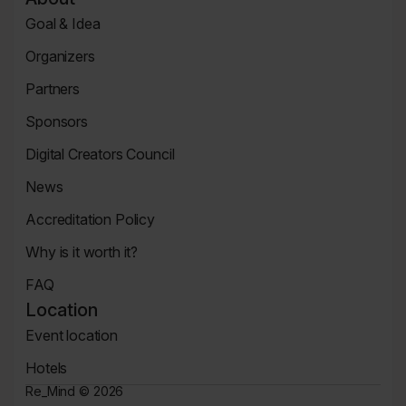
Page
Goal & Idea
Event
Organizers
Page
Organizers
Partners
Page
Partners
Sponsors
Page
Sponsors
Digital Creators Council
Page
Re_Mind
News
Digital
Reports
Creators
Accreditation Policy
Council
Accreditation
Why is it worth it?
Policy
Why
FAQ
It's
FAQ
Worth
Location
Page
It
Event location
Page
Location
Hotels
Page
Hotels
Re_Mind ©
2026