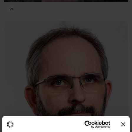
Frontiers of Psychology
Łukasz
PL
Müldner-
Nieckowski
Professor
Agnieszka Słopień