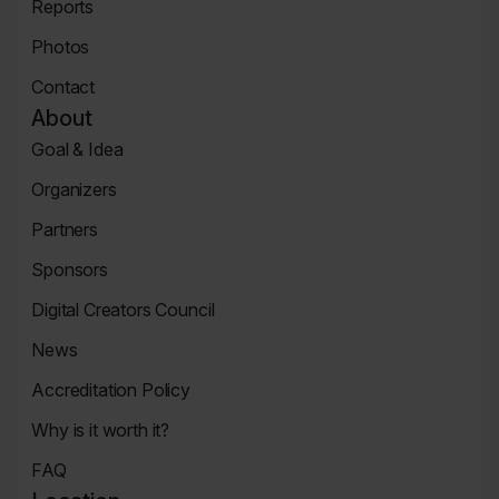
Reports
Page
News
Photos
Page
Zdjęcia
Contact
Contact
About
Page
Goal & Idea
Event
Organizers
Page
Organizers
Partners
Page
Partners
Sponsors
Page
Sponsors
Digital Creators Council
Page
Re_Mind
News
Digital
Reports
Creators
Accreditation Policy
Council
Accreditation
Why is it worth it?
Policy
Why
FAQ
It's
FAQ
Worth