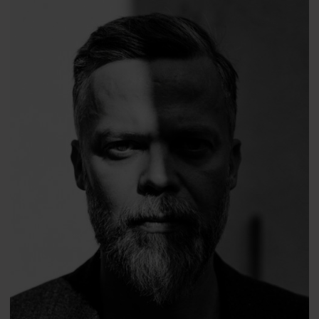
Wiśniewski
Professor
Grzegorz Iniewicz