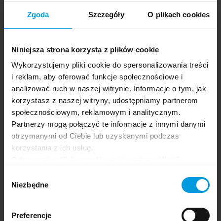
Zgoda
Szczegóły
O plikach cookies
Niniejsza strona korzysta z plików cookie
Wykorzystujemy pliki cookie do spersonalizowania treści
i reklam, aby oferować funkcje społecznościowe i
analizować ruch w naszej witrynie. Informacje o tym, jak
korzystasz z naszej witryny, udostępniamy partnerom
społecznościowym, reklamowym i analitycznym.
Frontiers of Psychology
Partnerzy mogą połączyć te informacje z innymi danymi
Grzegorz
PL
otrzymanymi od Ciebie lub uzyskanymi podczas
Iniewicz
korzystania z ich usług.
Odrzucenie plików cookie może uniemożliwić
korzystanie z niektórych funkcjonalności
Wybór
oferowanych na naszej stronie, w tym m.in. z
Niezbędne
zgody
formularzy.
Preferencje