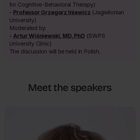
for Cognitive-Behavioral Therapy)
-
Professor Grzegorz Iniewicz
(Jagiellonian
University)
Moderated by:
-
Artur Wiśniewski, MD, PhD
(SWPS
University Clinic)
The discussion will be held in Polish.
Meet the speakers
Frontiers of Psychology
Agnieszka
PL
Słopień