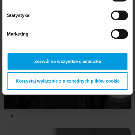
MD
Statystyka
Łukasz Müldner-Nieckowski
Marketing
Zezwól na wszystkie ciasteczka
Korzystaj wyłącznie z niezbędnych plików cookie
Frontiers of Psychology
Artur
PL