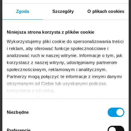
24.06.2026
Zgoda
Szczegóły
O plikach cookies
Grupa docelowa:
General
Employers
Business
Niniejsza strona korzysta z plików cookie
Dowiedz się więcej
Mobbing in the work environment
Wykorzystujemy pliki cookie do spersonalizowania treści
i reklam, aby oferować funkcje społecznościowe i
analizować ruch w naszej witrynie. Informacje o tym, jak
korzystasz z naszej witryny, udostępniamy partnerom
społecznościowym, reklamowym i analitycznym.
Partnerzy mogą połączyć te informacje z innymi danymi
otrzymanymi od Ciebie lub uzyskanymi podczas
korzystania z ich usług.
Odrzucenie plików cookie może uniemożliwić
Festival app.
korzystanie z niektórych funkcjonalności
Wybór
oferowanych na naszej stronie, w tym m.in. z
Niezbędne
zgody
formularzy.
Preferencje