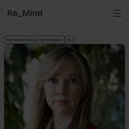
Main
page
Mental well-being in the workplace
PL