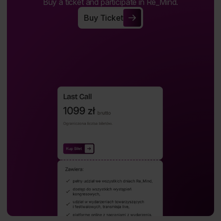
Buy a ticket and participate in Re_Mind.
Buy Ticket
Buy Ticket