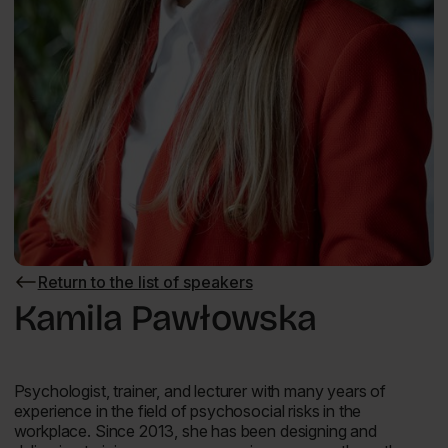
Return to the list of speakers
Return
to
Kamila Pawłowska
the
list
of
speakers
Psychologist, trainer, and lecturer with many years of
experience in the field of psychosocial risks in the
workplace. Since 2013, she has been designing and