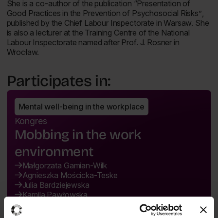
She is a co-author of the publication
“Presentation of
Good Practices in the Prevention of Psychosocial Risks”
,
published by the Chief Labour Inspectorate in Warsaw. She
is also a lecturer at the Training Centre of the National
Labour Inspectorate named after Prof. J. Rosner in
Wrocław.
Participates in:
Mental well-being in the workplace
Kongres
Mobbing in the work
environment
Małgorzata Gamian-Wilk
Agnieszka Mościcka-Teske
Julia Bardziejewska
Kamila Pawłowska
Maciej Mrzygłocki
10:10 - 12:05