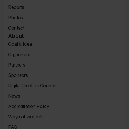
Tickets
Reports
Page
News
Photos
Page
Zdjęcia
Contact
Contact
About
Page
Goal & Idea
Event
Organizers
Page
Organizers
Partners
Page
Partners
Sponsors
Page
Sponsors
Digital Creators Council
Page
Re_Mind
News
Digital
Reports
Creators
Accreditation Policy
Council
Accreditation
Why is it worth it?
Policy
Why
FAQ
It's