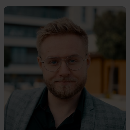
Frontiers of Psychology
Michał
PL
Ebert
Marian Ziółkowski