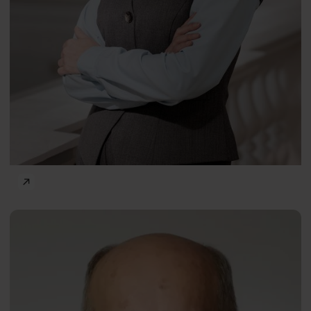
Frontiers of Psychology
Jan
PL
Blecharz