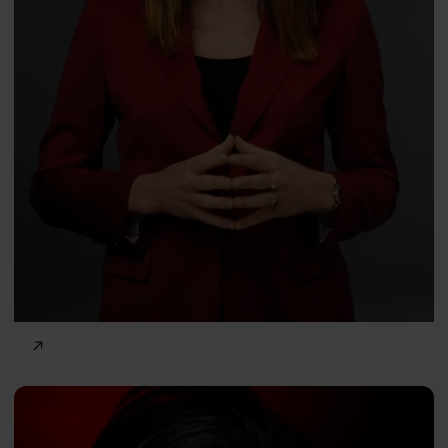
Renata Mauer-Różańska
Frontiers of Psychology
Joanna
PL
Madey