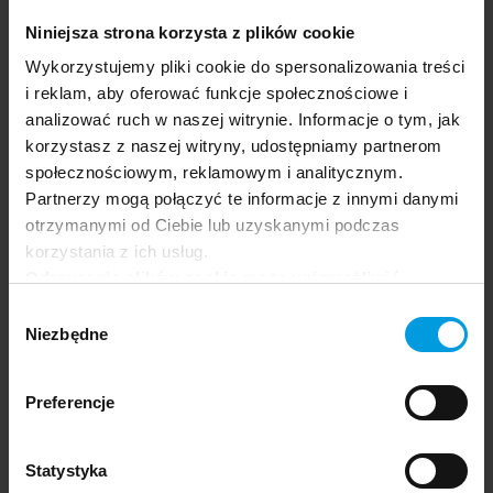
Niniejsza strona korzysta z plików cookie
Wykorzystujemy pliki cookie do spersonalizowania treści
i reklam, aby oferować funkcje społecznościowe i
analizować ruch w naszej witrynie. Informacje o tym, jak
Frontiers of Psychology
Przemysław
PL
korzystasz z naszej witryny, udostępniamy partnerom
Saleta
społecznościowym, reklamowym i analitycznym.
Partnerzy mogą połączyć te informacje z innymi danymi
otrzymanymi od Ciebie lub uzyskanymi podczas
korzystania z ich usług.
Odrzucenie plików cookie może uniemożliwić
korzystanie z niektórych funkcjonalności
Wybór
oferowanych na naszej stronie, w tym m.in. z
Niezbędne
zgody
formularzy.
Preferencje
Joanna Madey
Statystyka