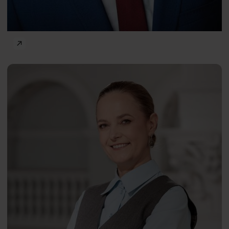
Frontiers of Psychology
The Power of Psychology — Well-Being and Happ
Katarzyna
PL
Kęcka
Piotr Borys