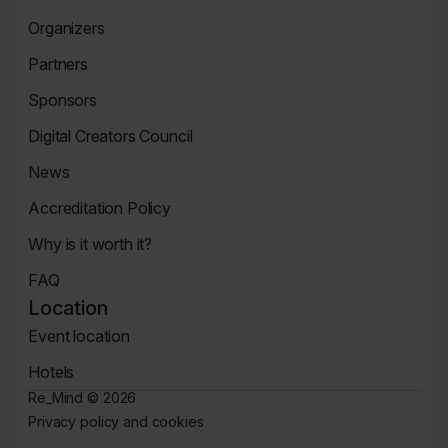
Event
Organizers
Page
Organizers
Partners
Page
Partners
Sponsors
Page
Sponsors
Digital Creators Council
Page
Re_Mind
News
Digital
Reports
Creators
Accreditation Policy
Council
Accreditation
Why is it worth it?
Policy
Why
FAQ
It's
FAQ
Worth
Location
Page
It
Event location
Page
Location
Hotels
Page
Hotels
Re_Mind ©
2026
Privacy policy and cookies
Privacy