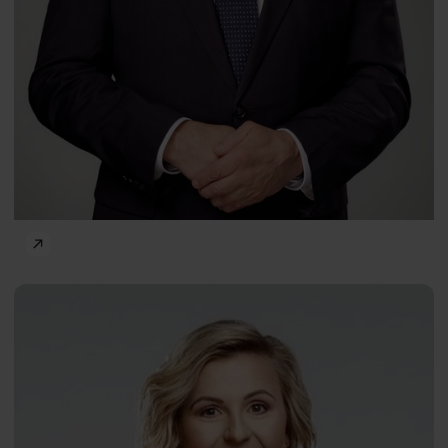
Frontiers of Psychology
Natalia
PL
Czerwonka