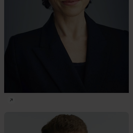
Michał Ebert
Frontiers of Psychology
Robert
PL
Korzeniowski