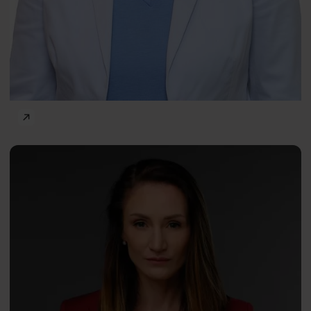
Frontiers of Psychology
Róża
PL
Gumienna