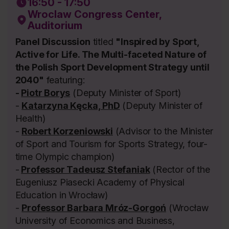
16:50 - 17:50
Wroclaw Congress Center,
Auditorium
Panel Discussion
titled
"Inspired by Sport,
Active for Life. The Multi-faceted Nature of
the Polish Sport Development Strategy until
2040"
featuring:
-
Piotr Borys
(Deputy Minister of Sport)
-
Katarzyna Kęcka, PhD
(Deputy Minister of
Health)
-
Robert Korzeniowski
(Advisor to the Minister
of Sport and Tourism for Sports Strategy, four-
time Olympic champion)
-
Professor Tadeusz Stefaniak
(Rector of the
Eugeniusz Piasecki Academy of Physical
Education in Wrocław)
-
Professor Barbara Mróz-Gorgoń
(Wrocław
University of Economics and Business,