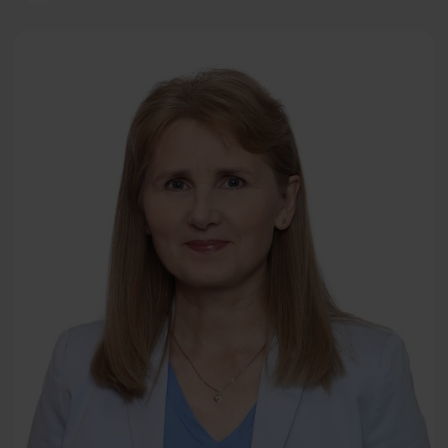
Frontiers of Psychology
Renata
PL
Mauer-
Różańska
Professor
Jan Blecharz