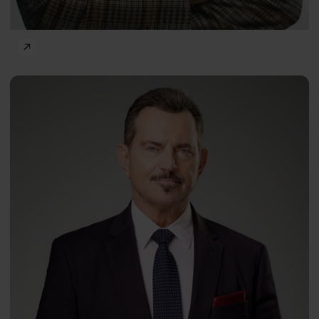
Frontiers of Psychology
Tadeusz
PL
Stefaniak
Robert Korzeniowski