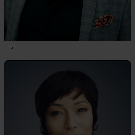
Frontiers of Psychology
Barbara
PL
Mróz-
Gorgoń