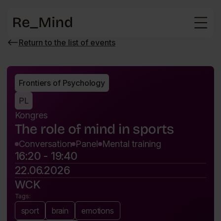
Main
page
Return to the list of events
Wróć
do
listy
wydarzeń
Frontiers of Psychology
PL
Kongres
The role of mind in sports
Conversation
Panel
Mental training
16:20 - 19:40
22.06.2026
WCK
Tags:
sport
brain
emotions